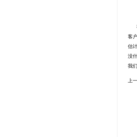
我
客
估
没
我
上一