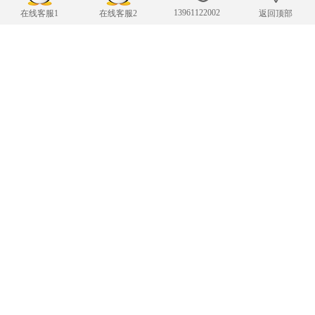
13961122002
在线客服1
在线客服2
返回顶部
联系我们
24小时服务热线
13961122002
传 真：13961122002
343007482@qq.com
E-mail：
手机：13961122002
Copyright © 2019-2025 常州凌肯自动化科技有限公司 版权所有
苏ICP备19002850
号-1