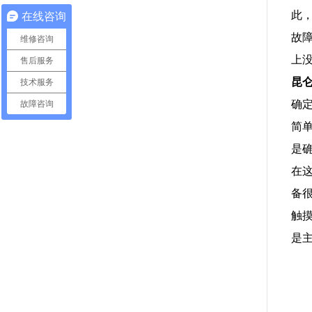
此
在线咨询
故
维修咨询
上
售后服务
昆
技术服务
确
故障咨询
简
是
在
备
触
是