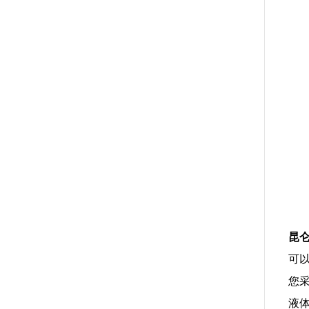
昆
可
您
液