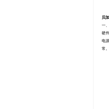
贝
一
硬
电
常