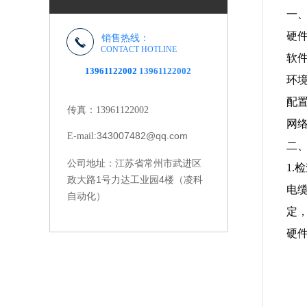
一
硬
销售热线：
CONTACT HOTLINE
软
13961122002
13961122002
环
配
传真：13961122002
网络
343007482@qq.com
E-mail:
二
江苏省常州市武进区
公司地址：
1.
政大路1号力达工业园4楼（凌科
电
自动化）
定
硬