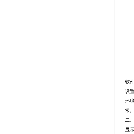
软
设
环
常
二
显