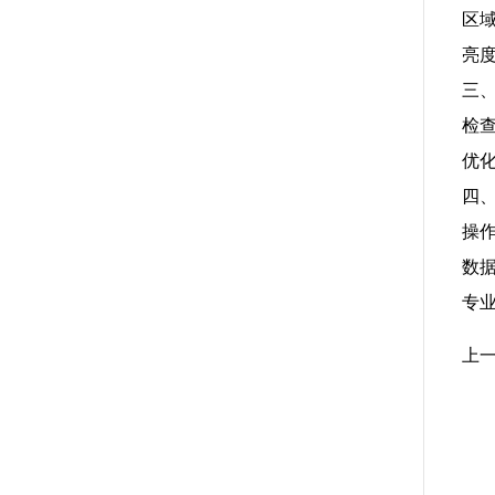
区
亮
三
检
优
四
操
数
专
上一