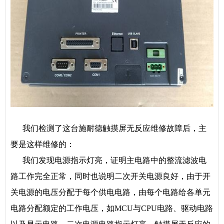
我们检测了这台施耐德触摸屏无反应维修故障后，主
要是这样维修的：
我们发现电源指示灯亮，证明主电路中的整流滤波电
路工作完全正常，同时也说明二次开关电源良好，由于开
关电源的电压分配于每个供电电路，由每个电路给各单元
电路分配额定的工作电压，如MCU与CPU电路、驱动电路