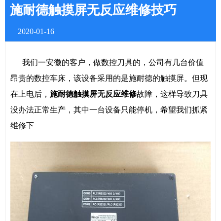
施耐德触摸屏无反应维修技巧
2020-01-16
我们一安徽的客户，做数控刀具的，公司有几台价值
昂贵的数控车床，该设备采用的是施耐德的触摸屏。但现
在上电后，
施耐德触摸屏无反应维修
故障，这样导致刀具
没办法正常生产，其中一台设备只能停机，希望我们抓紧
维修下