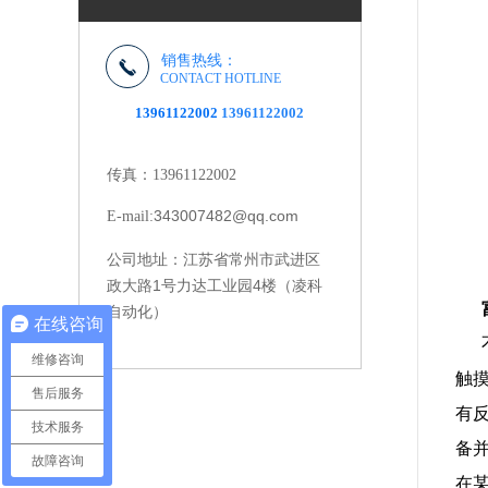
销售热线：
CONTACT HOTLINE
13961122002
13961122002
传真：13961122002
343007482@qq.com
E-mail:
江苏省常州市武进区
公司地址：
政大路1号力达工业园4楼（凌科
富
自动化）
在线咨询
不
维修咨询
触
售后服务
有
技术服务
备
故障咨询
在