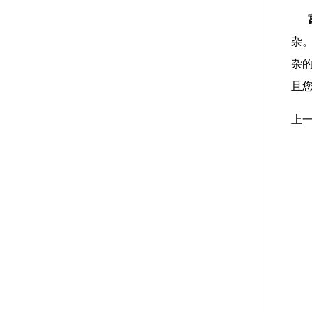
富
杂
杂
且
上一