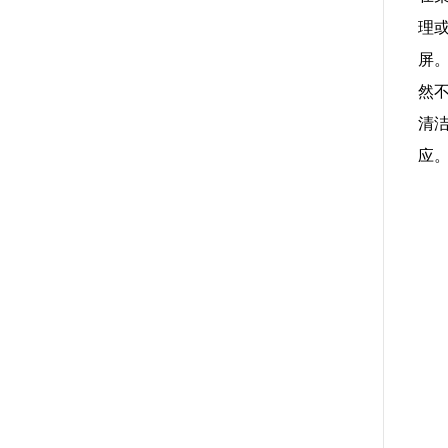
理
屏
然
清
应