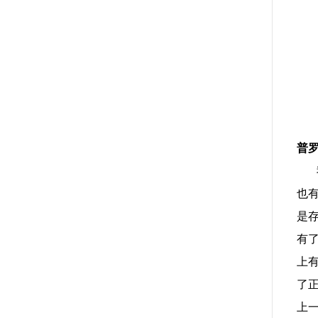
普
我
也
是
有
上
了
上一