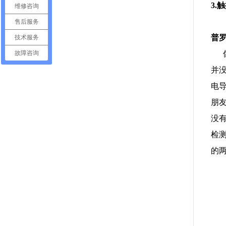
3.
维修咨询
售后服务
普
技术服务
像
故障咨询
并
电
朋
没
检
的