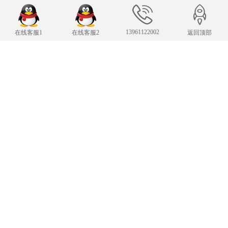
联系我们
24小时服务热线
13961122002
在线客服1
在线客服2
返回顶部
13961122002
传 真：13961122002
343007482@qq.com
E-mail：
手机：13961122002
Copyright © 2019-2025 常州凌肯自动化科技有限公司 版权所有
苏ICP备19002850
号-1