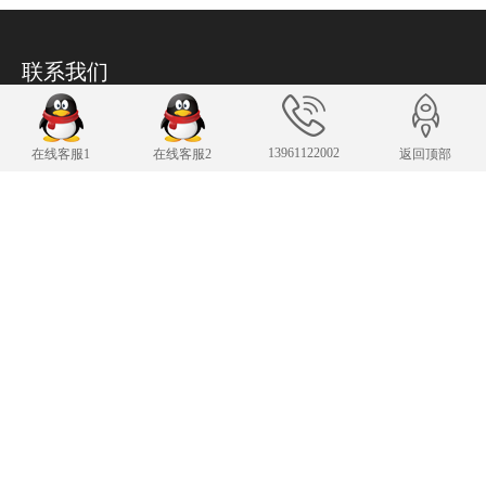
联系我们
24小时服务热线
13961122002
13961122002
在线客服1
在线客服2
返回顶部
传 真：13961122002
343007482@qq.com
E-mail：
手机：13961122002
Copyright © 2019-2025 常州凌肯自动化科技有限公司 版权所有
苏ICP备19002850
号-1