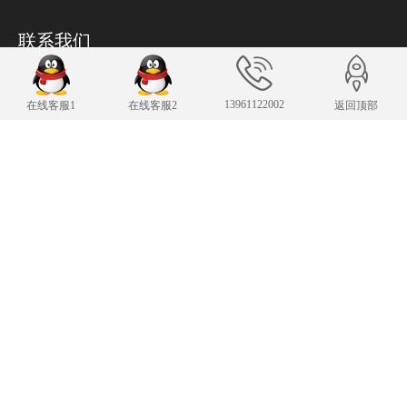
联系我们
24小时服务热线
13961122002
13961122002
在线客服1
在线客服2
返回顶部
传 真：13961122002
343007482@qq.com
E-mail：
手机：13961122002
Copyright © 2019-2025 常州凌肯自动化科技有限公司 版权所有
苏ICP备19002850
号-1