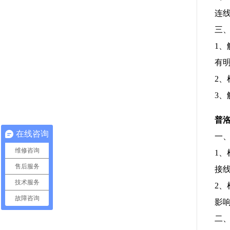
连
三
1
有
2
3
普
在线咨询
一
维修咨询
1、
售后服务
接
技术服务
2
故障咨询
影
二