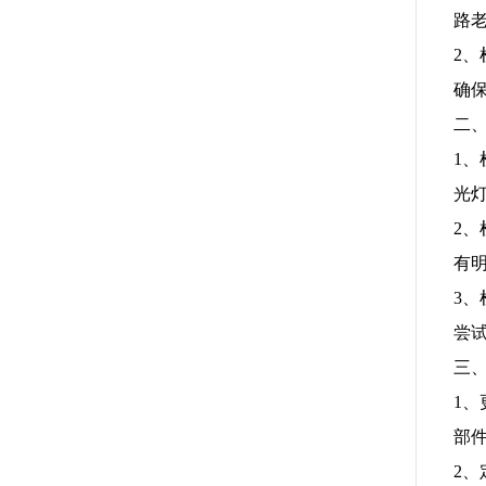
路
2
确
二
1
光
2
有
3
尝
三
1
部
2、