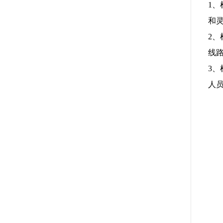
1
和
2
线
3
人