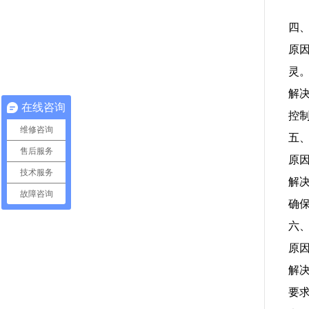
四
原
灵
解
在线咨询
控
维修咨询
五
售后服务
原
技术服务
解
故障咨询
确
六
原
解
要