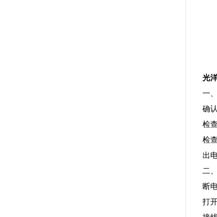
光洋
一
确
检
检
出
二
断
打