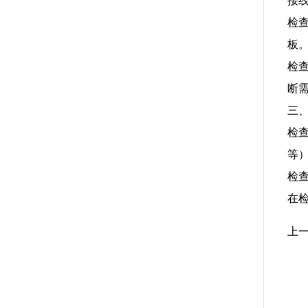
接
检
板
检
断
三
检
等
检
在
上一