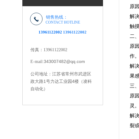
原
解
销售热线：
CONTACT HOTLINE
触
13961122002
13961122002
二
原
传真：13961122002
作
343007482@qq.com
E-mail:
解
江苏省常州市武进区
公司地址：
果
政大路1号力达工业园4楼（凌科
三
自动化）
原
灵
解
裂