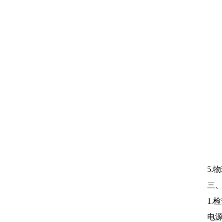
5
三
1
电