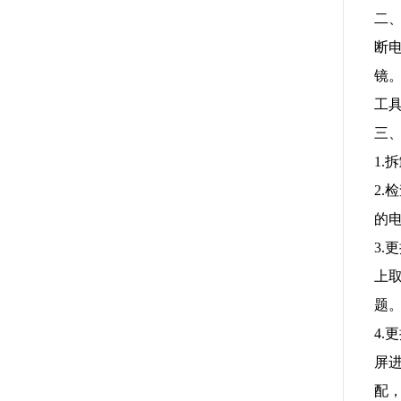
二
断
镜
工
三
1
2
的
3
上
题
4
屏
配