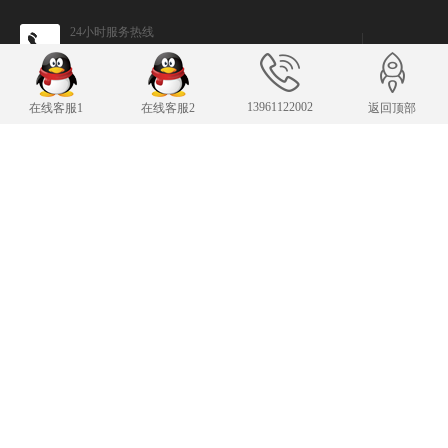
24小时服务热线
13961122002
传 真：13961122002
13961122002
343007482@qq.com
在线客服1
在线客服2
返回顶部
E-mail：
手机：13961122002
Copyright © 2019-2025 常州凌肯自动化科技有限公司 版权所有
苏ICP备19002850
号-1