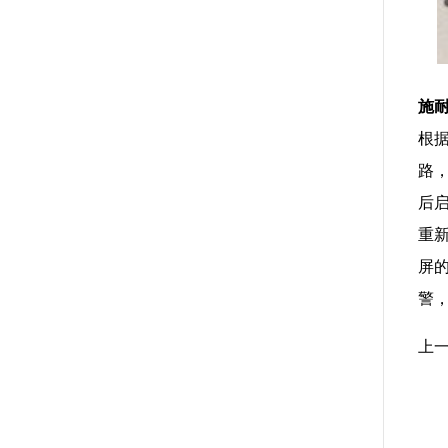
施
根
路
后
重
屏
警
上一