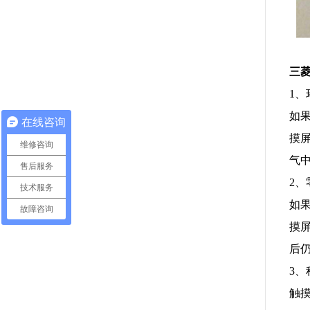
三
1、
如果
在线咨询
摸
维修咨询
气
售后服务
2、
技术服务
如
故障咨询
摸
后
3、
触