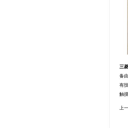
三
备
有
触
上一