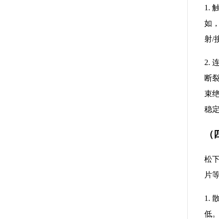
1
如
射
2
断
束
稳
（
松
片
1
低