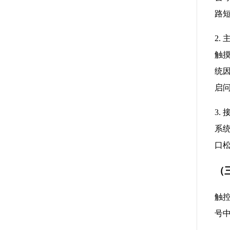
路
2.
触
统
启
3.
系
口
（
触
号