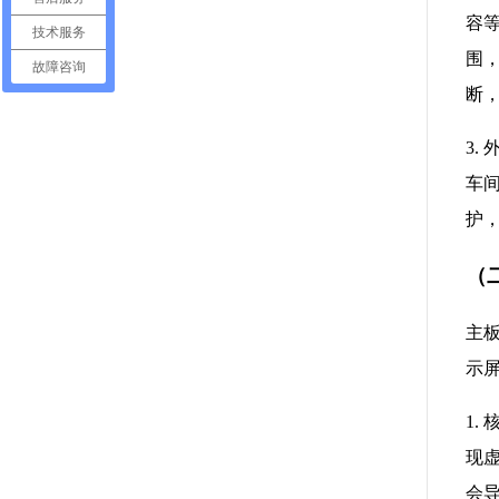
容
技术服务
围
故障咨询
断
3
车
护
（
主
示
1.
现虚
会