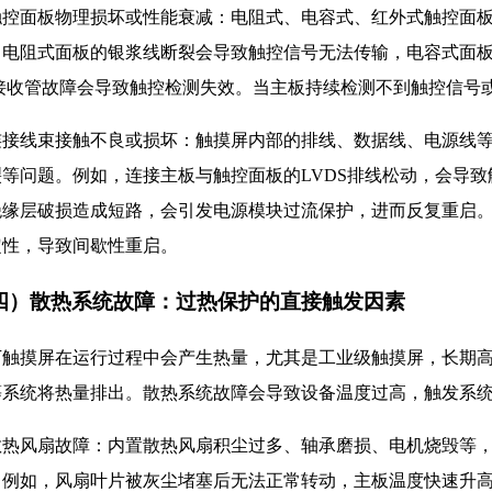
. 触控面板物理损坏或性能衰减：电阻式、电容式、红外式触控面
，电阻式面板的银浆线断裂会导致触控信号无法传输，电容式面
/接收管故障会导致触控检测失效。当主板持续检测不到触控信号
. 连接线束接触不良或损坏：触摸屏内部的排线、数据线、电源线
裂等问题。例如，连接主板与触控面板的LVDS排线松动，会导
绝缘层破损造成短路，会引发电源模块过流保护，进而反复重启
定性，导致间歇性重启。
四）散热系统故障：过热保护的直接触发因素
下触摸屏在运行过程中会产生热量，尤其是工业级触摸屏，长期
等系统将热量排出。散热系统故障会导致设备温度过高，触发系
. 散热风扇故障：内置散热风扇积尘过多、轴承磨损、电机烧毁等
。例如，风扇叶片被灰尘堵塞后无法正常转动，主板温度快速升