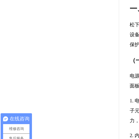
一
松
设
保
（
电源
面
1
子
在线咨询
力
维修咨询
2
售后服务