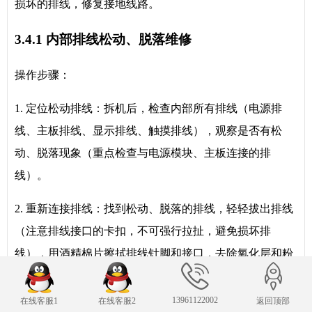
损坏的排线，修复接地线路。
3.4.1 内部排线松动、脱落维修
操作步骤：
1. 定位松动排线：拆机后，检查内部所有排线（电源排
线、主板排线、显示排线、触摸排线），观察是否有松
动、脱落现象（重点检查与电源模块、主板连接的排
线）。
2. 重新连接排线：找到松动、脱落的排线，轻轻拔出排线
（注意排线接口的卡扣，不可强行拉扯，避免损坏排
线），用酒精棉片擦拭排线针脚和接口，去除氧化层和粉
尘；将排线对准接口，轻轻插入，扣紧卡扣（确保排线插
紧，无松动）。
13961122002
在线客服1
在线客服2
返回顶部